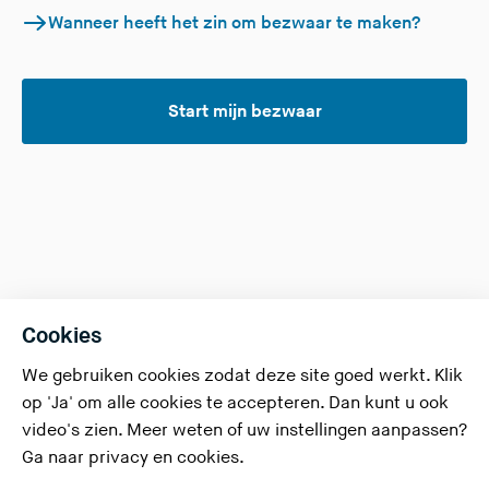
(
Wanneer heeft het zin om bezwaar te maken?
U
v
e
Start mijn bezwaar
r
l
a
a
t
d
e
Cookies
z
e
We gebruiken cookies zodat deze site goed werkt. Klik
s
op 'Ja' om alle cookies te accepteren. Dan kunt u ook
i
video's zien. Meer weten of uw instellingen aanpassen?
t
Ga naar
privacy en cookies
.
e