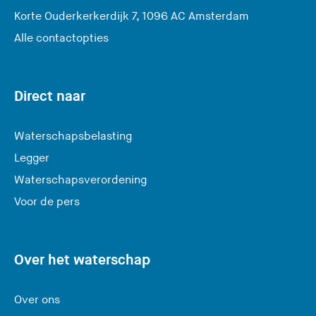
(
Korte Ouderkerkerdijk 7, 1096 AC Amsterdam
U
Alle contactopties
v
e
r
Direct naar
l
a
Waterschapsbelasting
a
Legger
t
Waterschapsverordening
d
e
Voor de pers
z
e
s
Over het waterschap
i
t
Over ons
e