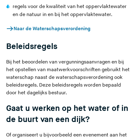
regels voor de kwaliteit van het oppervlaktewater
en de natuur in en bij het oppervlaktewater.
(
Naar de Waterschapsverordening
U
v
Beleidsregels
e
r
Bij het beoordelen van vergunningsaanvragen en bij
l
het opstellen van maatwerkvoorschriften gebruikt het
a
waterschap naast de waterschapsverordening ook
a
(
beleidsregels
. Deze beleidsregels worden bepaald
t
U
door het dagelijks bestuur.
d
v
e
Gaat u werken op het water of in
e
z
r
de buurt van een dijk?
e
l
s
a
Of organiseert u bijvoorbeeld een evenement aan het
i