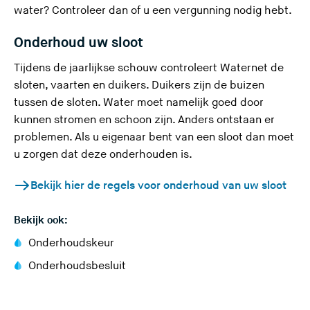
a
water? Controleer dan of u een
vergunning
nodig hebt.
t
t
e
d
Onderhoud uw sloot
)
e
Tijdens de jaarlijkse schouw controleert Waternet de
z
sloten, vaarten en duikers. Duikers zijn de buizen
e
tussen de sloten. Water moet namelijk goed door
s
kunnen stromen en schoon zijn. Anders ontstaan er
i
problemen. Als u eigenaar bent van een sloot dan moet
t
u zorgen dat deze onderhouden is.
e
)
Bekijk hier de regels voor onderhoud van uw sloot
Bekijk ook:
(
Onderhoudskeur
U
(
Onderhoudsbesluit
v
U
e
v