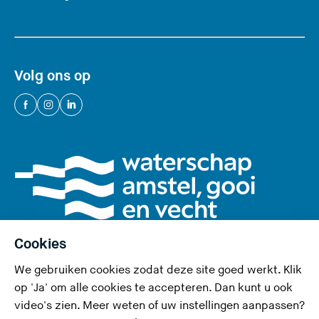
Volg ons op
(
(
(
U
U
U
v
v
v
e
e
e
r
r
r
l
l
l
a
a
a
a
a
a
Cookies
t
t
t
We gebruiken cookies zodat deze site goed werkt. Klik
d
d
d
Privacy en cookies
op 'Ja' om alle cookies te accepteren. Dan kunt u ook
e
e
e
video's zien. Meer weten of uw instellingen aanpassen?
Toegankelijkheid
z
z
z