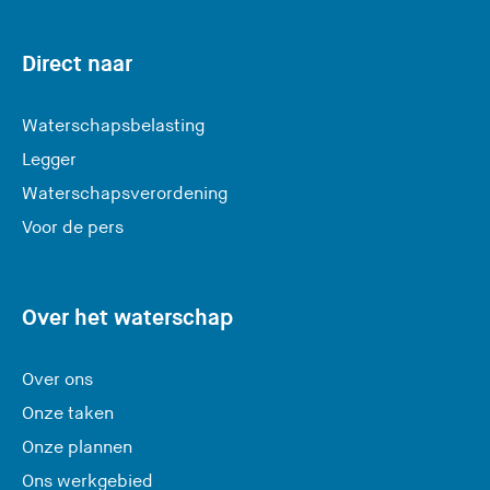
e
r
Direct naar
l
a
Waterschapsbelasting
a
Legger
t
Waterschapsverordening
d
e
Voor de pers
z
e
s
Over het waterschap
i
t
Over ons
e
Onze taken
)
Onze plannen
Ons werkgebied