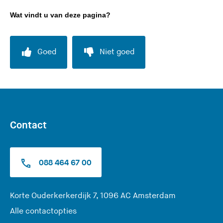
r
e
Wat vindt u van deze pagina?
l
r
a
l
a
a
Goed
Niet goed
t
a
d
t
e
d
z
e
e
z
s
e
Contact
i
s
t
i
e
t
088 464 67 00
)
e
)
(
Korte Ouderkerkerdijk 7, 1096 AC Amsterdam
U
Alle contactopties
v