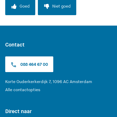
Goed
Niet goed
Contact
088 464 67 00
(
Korte Ouderkerkerdijk 7, 1096 AC Amsterdam
U
Alle contactopties
v
e
r
Direct naar
l