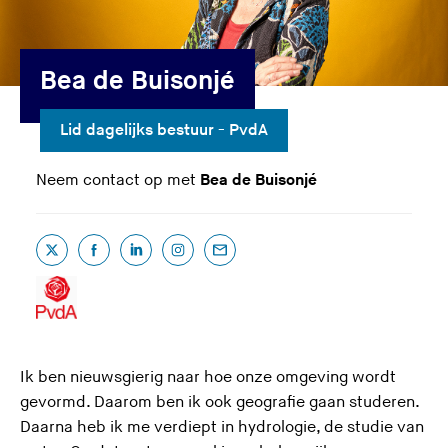
Bea de Buisonjé
Lid dagelijks bestuur - PvdA
Neem contact op met
Bea de Buisonjé
T
(
F
(
L
(
I
(
E
(
w
U
a
U
i
U
n
U
-
U
i
v
c
v
n
v
s
v
m
v
t
e
e
e
k
e
t
e
a
e
t
r
b
r
e
r
a
r
i
r
e
l
o
l
d
l
g
l
l
l
Ik ben nieuwsgierig naar hoe onze omgeving wordt
r
a
o
a
I
a
r
a
a
a
gevormd. Daarom ben ik ook geografie gaan studeren.
Daarna heb ik me verdiept in hydrologie, de studie van
a
k
a
n
a
a
a
d
a