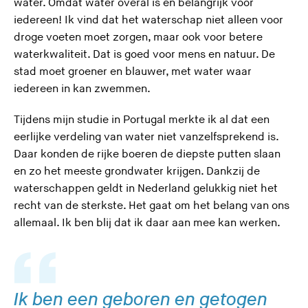
water. Omdat water overal is en belangrijk voor
t
t
t
m
t
r
t
iedereen! Ik vind dat het waterschap niet alleen voor
d
d
d
d
e
d
droge voeten moet zorgen, maar ook voor betere
e
e
e
e
s
e
waterkwaliteit. Dat is goed voor mens en natuur. De
z
z
z
z
z
stad moet groener en blauwer, met water waar
e
e
e
e
e
iedereen in kan zwemmen.
s
s
s
s
s
i
i
i
i
i
Tijdens mijn studie in Portugal merkte ik al dat een
t
t
t
t
t
eerlijke verdeling van water niet vanzelfsprekend is.
e
e
e
e
e
Daar konden de rijke boeren de diepste putten slaan
)
)
)
)
)
en zo het meeste grondwater krijgen. Dankzij de
waterschappen geldt in Nederland gelukkig niet het
recht van de sterkste. Het gaat om het belang van ons
allemaal. Ik ben blij dat ik daar aan mee kan werken.
Ik ben een geboren en getogen