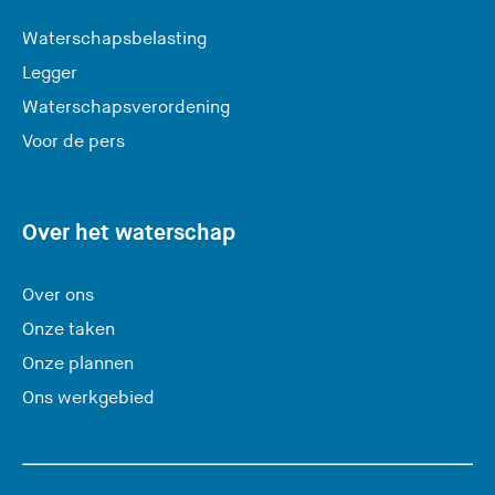
a
Waterschapsbelasting
a
Legger
t
Waterschapsverordening
d
e
Voor de pers
z
e
s
Over het waterschap
i
t
Over ons
e
Onze taken
)
Onze plannen
Ons werkgebied