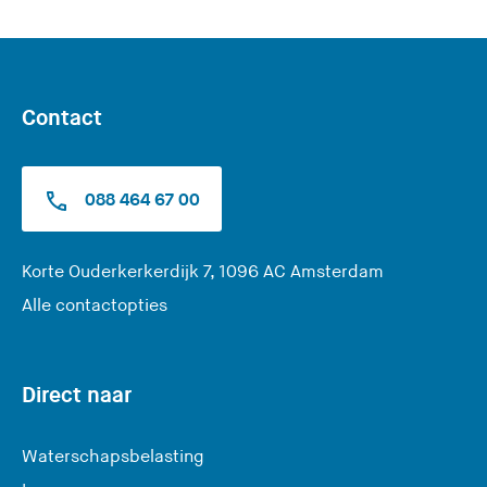
m
t
r
t
d
e
d
e
s
e
z
z
Contact
e
e
s
s
i
i
088 464 67 00
t
t
e
e
)
)
(
Korte Ouderkerkerdijk 7, 1096 AC Amsterdam
U
Alle contactopties
v
e
r
Direct naar
l
a
Waterschapsbelasting
a