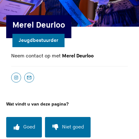
Merel Deurloo
Jeugdbestuurder
Neem contact op met
Merel Deurloo
I
(
E
(
n
U
-
U
s
v
m
v
t
e
a
e
Wat vindt u van deze pagina?
a
r
i
r
g
l
l
l
r
a
a
a
Goed
Niet goed
a
a
d
a