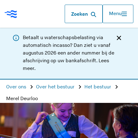
Menu
Zoeken
Betaalt u waterschapsbelasting via
automatisch incasso? Dan ziet u vanaf
augustus 2026 een ander nummer bij de
afschrijving op uw bankafschrift.
Lees
meer
.
Over ons
Over het bestuur
Het bestuur
Merel Deurloo