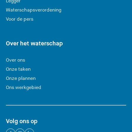
Legger
t
Waterschapsverordening
d
e
Voor de pers
z
e
s
Over het waterschap
i
t
Over ons
e
Onze taken
)
Onze plannen
Ons werkgebied
Volg ons op