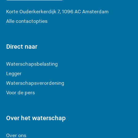
(
Korte Ouderkerkerdijk 7, 1096 AC Amsterdam
U
Alle contactopties
v
e
r
Direct naar
l
a
Waterschapsbelasting
a
Legger
t
Waterschapsverordening
d
e
Voor de pers
z
e
s
Over het waterschap
i
t
Over ons