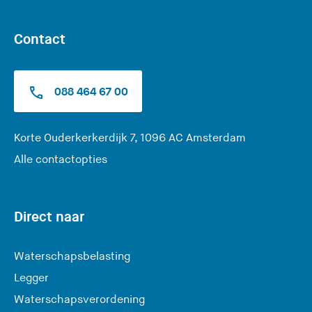
Contact
088 464 67 00
(
Korte Ouderkerkerdijk 7, 1096 AC Amsterdam
U
Alle contactopties
v
e
r
Direct naar
l
a
Waterschapsbelasting
a
Legger
t
Waterschapsverordening
d