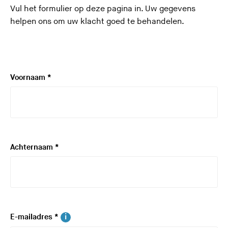
Vul het formulier op deze pagina in. Uw gegevens
helpen ons om uw klacht goed te behandelen.
V
Voornaam
*
e
r
p
l
i
V
Achternaam
*
c
e
h
r
t
p
l
i
V
i
E-mailadres
*
c