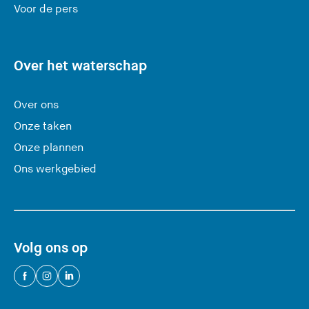
e
Voor de pers
z
e
s
Over het waterschap
i
t
Over ons
e
Onze taken
)
Onze plannen
Ons werkgebied
Volg ons op
(
(
(
U
U
U