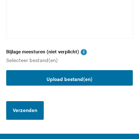
l
i
c
h
t
i
Bijlage meesturen
(niet verplicht)
Upload bestand(en)
Verzenden