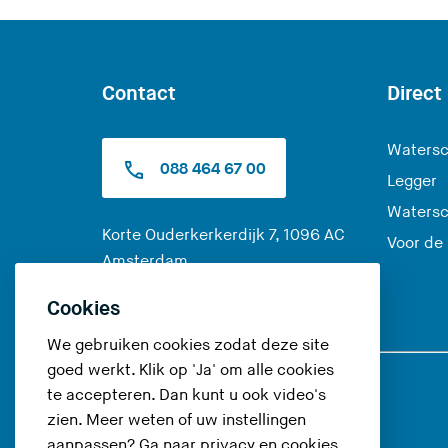
Contact
Direct
Watersc
088 464 67 00
Legger
Watersc
Korte Ouderkerkerdijk 7, 1096 AC
Voor de
(
Amsterdam
U
Alle contactopties
Cookies
v
e
We gebruiken cookies zodat deze site
r
goed werkt. Klik op 'Ja' om alle cookies
l
te accepteren. Dan kunt u ook video's
Volg ons op
a
zien. Meer weten of uw instellingen
a
aanpassen? Ga naar
privacy en cookies
.