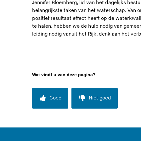
Jennifer Bloemberg, lid van het dagelijks bestuu
l
belangrijkste taken van het waterschap.
Van o
a
positief
resultaat
effect
heeft
op de waterkwali
a
te halen, hebben we de hulp nodig
van
gemeent
t
leiding nodig vanuit het Rijk, denk aan het ve
d
e
z
e
s
Wat vindt u van deze pagina?
i
t
e
Goed
Niet goed
)