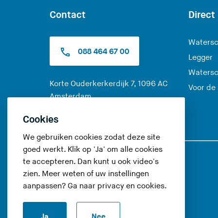
Contact
Direct
Watersc
088 464 67 00
Legger
Watersc
Korte Ouderkerkerdijk 7, 1096 AC
Voor de
(
Amsterdam
U
Alle contactopties
Cookies
v
e
We gebruiken cookies zodat deze site
r
goed werkt. Klik op 'Ja' om alle cookies
l
te accepteren. Dan kunt u ook video's
Volg ons op
a
zien. Meer weten of uw instellingen
a
aanpassen? Ga naar
privacy en cookies
.
(
(
(
t
U
U
U
d
Ja
Nee
v
v
v