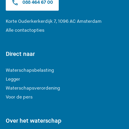
088 464 67 00
(
Korte Ouderkerkerdijk 7, 1096 AC Amsterdam
U
Alle contactopties
v
e
r
Direct naar
l
a
Waterschapsbelasting
a
Legger
t
Waterschapsverordening
d
e
Voor de pers
z
e
s
Over het waterschap
i