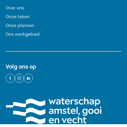
t
Over ons
e
Onze taken
)
Onze plannen
Ons werkgebied
Volg ons op
(
(
(
U
U
U
v
v
v
e
e
e
r
r
r
l
l
l
a
a
a