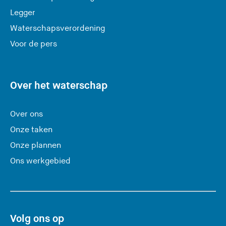
a
Legger
t
Waterschapsverordening
d
e
Voor de pers
z
e
s
Over het waterschap
i
t
Over ons
e
Onze taken
)
Onze plannen
Ons werkgebied
Volg ons op