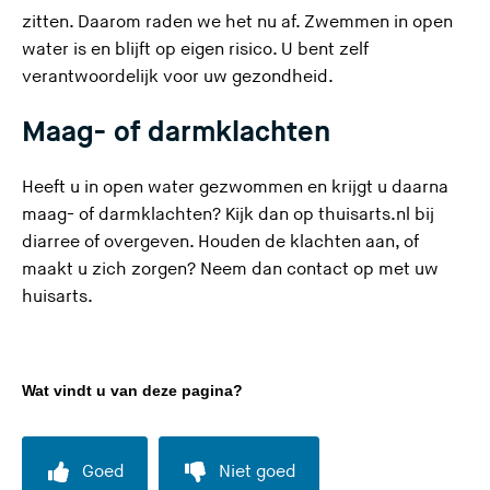
zitten. Daarom raden we het nu af. Zwemmen in open
water is en blijft op eigen risico. U bent zelf
verantwoordelijk voor uw gezondheid.
Maag- of darmklachten
Heeft u in open water gezwommen en krijgt u daarna
maag- of darmklachten? Kijk dan op thuisarts.nl bij
(
(
diarree
of
overgeven
. Houden de klachten aan, of
U
U
maakt u zich zorgen? Neem dan contact op met uw
v
v
huisarts.
e
e
r
r
l
l
Wat vindt u van deze pagina?
a
a
a
a
t
t
Goed
Niet goed
d
d