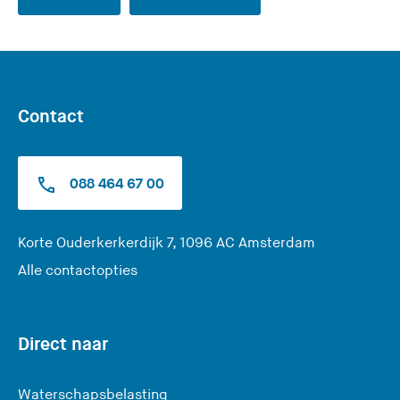
e
e
z
z
e
e
s
s
i
i
Contact
t
t
e
e
)
)
088 464 67 00
(
Korte Ouderkerkerdijk 7, 1096 AC Amsterdam
U
Alle contactopties
v
e
r
Direct naar
l
a
Waterschapsbelasting