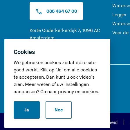
Watersc
088 464 67 00
Legger
Watersc
Korte Ouderkerkerdijk 7, 1096 AC
Voor de
(
Amsterdam
U
Alle contactopties
Cookies
v
e
We gebruiken cookies zodat deze site
r
goed werkt. Klik op 'Ja' om alle cookies
l
te accepteren. Dan kunt u ook video's
Volg ons op
a
zien. Meer weten of uw instellingen
a
aanpassen? Ga naar
privacy en cookies
.
(
(
(
t
U
U
U
d
Ja
Nee
v
v
v
e
e
e
e
z
Privacy en cookies
Toegankelijkheid
r
r
r
e