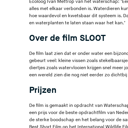
Ecoloog Ivan Mettrop van het waterschap: ‘Een
e
alles met elkaar verbonden is. Waterdieren kunn
z
hoe waardevol en kwetsbaar dit systeem is. Da
e
en waterplanten te laten staan waar het kan.’
s
i
Over de film SLOOT
t
e
De film laat zien dat er onder water een bijzond
)
gebeurt veel: kleine vissen zoals stekelbaarsj
diertjes zoals watervlooien krijgen snel meer j
een wereld zien die nog niet eerder zo dichtbij 
Prijzen
De film is gemaakt in opdracht van Waterschap
een prijs voor de beste opdrachtfilm van Neder
de sterke boodschap en het belang voor de sa
Best Short Film op het International Wildlife Fi