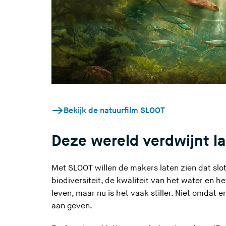
(
Bekijk de natuurfilm SLOOT
U
v
Deze wereld verdwijnt 
e
r
Met SLOOT willen de makers laten zien dat slote
l
biodiversiteit, de kwaliteit van het water en 
a
leven, maar nu is het vaak stiller. Niet omdat 
a
aan geven.
t
d