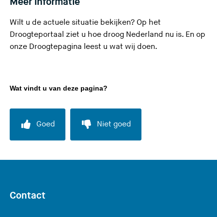
Meer informatie
Wilt u de actuele situatie bekijken? Op het
(
Droogteportaal
ziet u hoe droog Nederland nu is. En op
U
onze
Droogtepagina
leest u wat wij doen.
v
e
r
Wat vindt u van deze pagina?
l
a
a
Goed
Niet goed
t
d
e
z
e
s
Contact
i
t