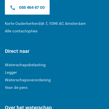
e
088 464 67 00
)
(
Korte Ouderkerkerdijk 7, 1096 AC Amsterdam
U
Alle contactopties
v
e
r
Direct naar
l
a
Waterschapsbelasting
a
Legger
t
Waterschapsverordening
d
e
Voor de pers
z
e
s
Over het waterschap