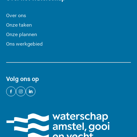
i
t
Over ons
e
Onze taken
)
Onze plannen
Ons werkgebied
Volg ons op
(
(
(
U
U
U
v
v
v
e
e
e
r
r
r
l
l
l