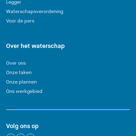
Legger
t
Waterschapsverordening
d
e
Voor de pers
z
e
s
Over het waterschap
i
t
Over ons
e
Onze taken
)
Onze plannen
Ons werkgebied
Volg ons op