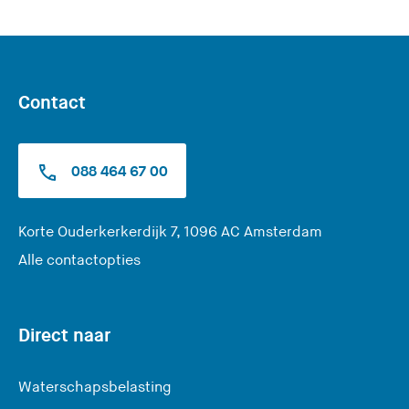
Contact
088 464 67 00
(
Korte Ouderkerkerdijk 7, 1096 AC Amsterdam
U
Alle contactopties
v
e
r
Direct naar
l
a
Waterschapsbelasting
a