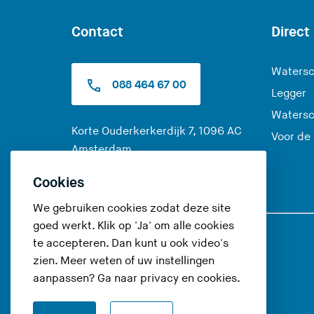
Contact
Direct
Watersc
088 464 67 00
Legger
Watersc
Korte Ouderkerkerdijk 7, 1096 AC
Voor de
(
Amsterdam
U
Alle contactopties
Cookies
v
e
We gebruiken cookies zodat deze site
r
goed werkt. Klik op 'Ja' om alle cookies
l
te accepteren. Dan kunt u ook video's
Volg ons op
a
zien. Meer weten of uw instellingen
a
aanpassen? Ga naar
privacy en cookies
.
(
(
(
t
U
U
U
d