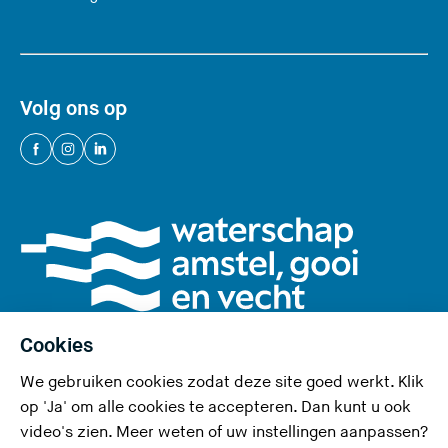
Volg ons op
(
(
(
U
U
U
v
v
v
e
e
e
r
r
r
l
l
l
a
a
a
a
a
a
Cookies
t
t
t
We gebruiken cookies zodat deze site goed werkt. Klik
d
d
d
Privacy en cookies
op 'Ja' om alle cookies te accepteren. Dan kunt u ook
e
e
e
video's zien. Meer weten of uw instellingen aanpassen?
Toegankelijkheid
z
z
z