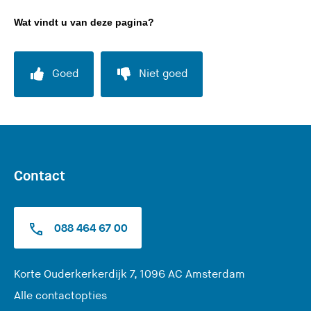
Wat vindt u van deze pagina?
Goed
Niet goed
Contact
088 464 67 00
(
Korte Ouderkerkerdijk 7, 1096 AC Amsterdam
U
Alle contactopties
v