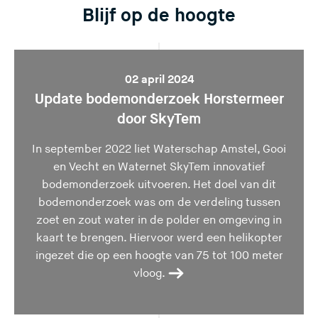
e
z
z
z
z
z
Blijf op de hoogte
r
e
e
e
e
e
l
s
s
s
s
s
a
i
i
i
i
i
a
t
t
t
t
t
02 april 2024
Update bodemonderzoek Horstermeer
t
e
e
e
e
e
d
)
)
)
)
)
door SkyTem
e
In september 2022 liet Waterschap Amstel, Gooi
z
en Vecht en Waternet SkyTem innovatief
e
bodemonderzoek uitvoeren. Het doel van dit
s
bodemonderzoek was om de verdeling tussen
i
zoet en zout water in de polder en omgeving in
t
kaart te brengen. Hiervoor werd een helikopter
e
ingezet die op een hoogte van 75 tot 100 meter
)
vloog.