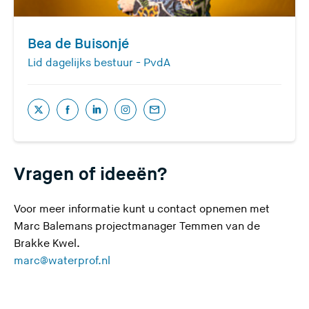
z
e
s
Bea de Buisonjé
i
Lid dagelijks bestuur - PvdA
t
e
)
(
(
(
(
(
U
U
U
U
U
v
v
v
v
v
Vragen of ideeën?
e
e
e
e
e
r
r
r
r
r
l
l
l
l
l
Voor meer informatie kunt u contact opnemen met
a
a
a
a
a
Marc Balemans projectmanager Temmen van de
a
a
a
a
a
Brakke Kwel.
(
t
t
t
t
t
marc@waterprof.nl
U
d
d
d
d
d
v
e
e
e
e
e