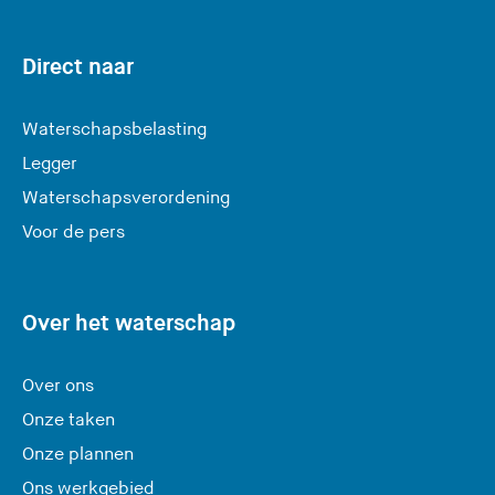
e
r
Direct naar
l
a
Waterschapsbelasting
a
Legger
t
Waterschapsverordening
d
e
Voor de pers
z
e
s
Over het waterschap
i
t
Over ons
e
Onze taken
)
Onze plannen
Ons werkgebied