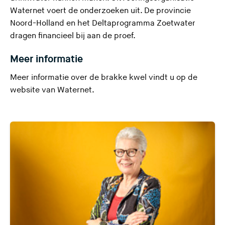
Waternet voert de onderzoeken uit. De provincie
Noord-Holland en het Deltaprogramma Zoetwater
dragen financieel bij aan de proef.
Meer informatie
Meer informatie over de brakke kwel vindt u
op de
(
website van Waternet
.
U
v
e
r
l
a
a
t
d
e