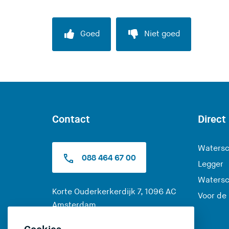
Goed
Niet goed
Contact
Direct
Watersc
088 464 67 00
Legger
Watersc
Korte Ouderkerkerdijk 7, 1096 AC
Voor de
(
Amsterdam
U
Alle contactopties