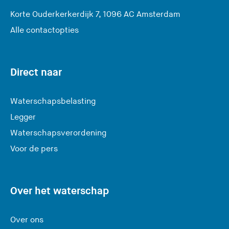
(
Korte Ouderkerkerdijk 7, 1096 AC Amsterdam
U
Alle contactopties
v
e
r
Direct naar
l
a
Waterschapsbelasting
a
Legger
t
Waterschapsverordening
d
e
Voor de pers
z
e
s
Over het waterschap
i
t
Over ons
e