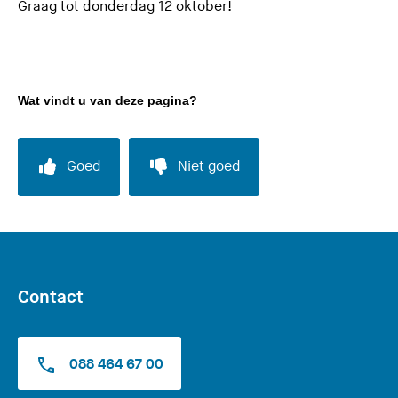
Graag tot donderdag 12 oktober!
v
e
r
l
a
Wat vindt u van deze pagina?
a
t
d
Goed
Niet goed
e
z
e
s
i
Contact
t
e
)
088 464 67 00