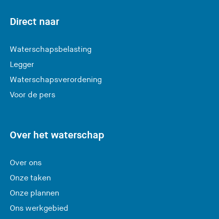
e
r
Direct naar
l
a
Waterschapsbelasting
a
Legger
t
Waterschapsverordening
d
e
Voor de pers
z
e
s
Over het waterschap
i
t
Over ons
e
Onze taken
)
Onze plannen
Ons werkgebied