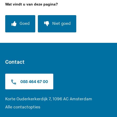
e
Wat vindt u van deze pagina?
s
i
t
Goed
Niet goed
e
)
Contact
088 464 67 00
(
Korte Ouderkerkerdijk 7, 1096 AC Amsterdam
U
Alle contactopties
v