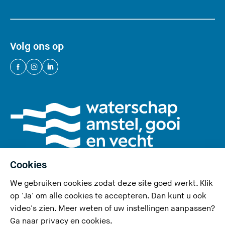
Volg ons op
(
(
(
U
U
U
v
v
v
e
e
e
r
r
r
l
l
l
a
a
a
a
a
a
Cookies
t
t
t
We gebruiken cookies zodat deze site goed werkt. Klik
d
d
d
Privacy en cookies
op 'Ja' om alle cookies te accepteren. Dan kunt u ook
e
e
e
video's zien. Meer weten of uw instellingen aanpassen?
Toegankelijkheid
z
z
z
Ga naar
privacy en cookies
.