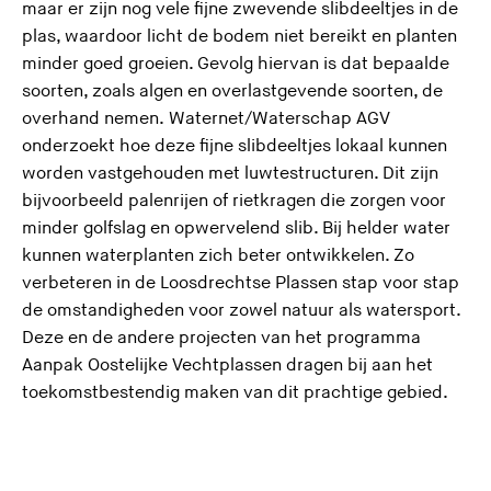
maar er zijn nog vele fijne zwevende slibdeeltjes in de
plas, waardoor licht de bodem niet bereikt en planten
minder goed groeien. Gevolg hiervan is dat bepaalde
soorten, zoals algen en overlastgevende soorten, de
overhand nemen. Waternet/Waterschap AGV
onderzoekt hoe deze fijne slibdeeltjes lokaal kunnen
(
worden vastgehouden met
luwtestructuren
. Dit zijn
U
bijvoorbeeld palenrijen of rietkragen die zorgen voor
v
minder golfslag en opwervelend slib. Bij helder water
e
kunnen waterplanten zich beter ontwikkelen. Zo
r
verbeteren in de Loosdrechtse Plassen stap voor stap
l
de omstandigheden voor zowel natuur als watersport.
a
Deze en de andere projecten van het programma
a
Aanpak Oostelijke Vechtplassen dragen bij aan het
t
toekomstbestendig maken van dit prachtige gebied.
d
e
z