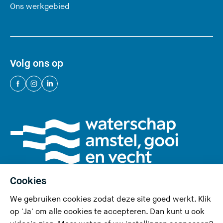
Ons werkgebied
Volg ons op
(
(
(
U
U
U
v
v
v
e
e
e
r
r
r
l
l
l
a
a
a
a
a
a
Cookies
t
t
t
We gebruiken cookies zodat deze site goed werkt. Klik
d
d
d
Privacy en cookies
op 'Ja' om alle cookies te accepteren. Dan kunt u ook
e
e
e