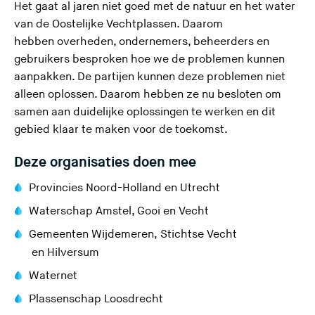
Het gaat al jaren niet goed met de natuur en het water
van de Oostelijke Vechtplassen. Daarom
hebben overheden, ondernemers, beheerders en
gebruikers besproken hoe we de problemen kunnen
aanpakken. De partijen kunnen deze problemen niet
alleen oplossen. Daarom hebben ze nu besloten om
samen aan duidelijke oplossingen te werken en dit
gebied klaar te maken voor de toekomst.
Deze organisaties doen mee
(
(
Provincies
Noord-Holland
en
Utrecht
U
U
Waterschap Amstel, Gooi en Vecht
v
v
(
Gemeenten
Wijdemeren
,
Stichtse Vecht
e
e
(
(
U
en
Hilversum
r
r
U
U
v
(
Waternet
l
l
v
v
e
U
a
a
(
Plassenschap Loosdrecht
e
e
r
v