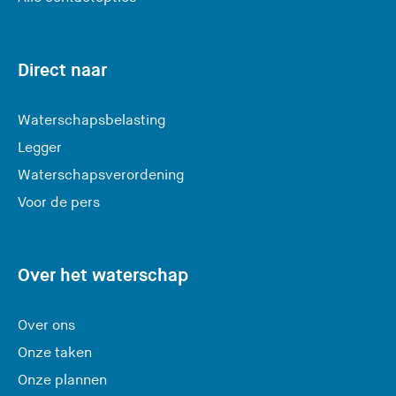
v
e
r
Direct naar
l
a
Waterschapsbelasting
a
Legger
t
Waterschapsverordening
d
e
Voor de pers
z
e
s
Over het waterschap
i
t
Over ons
e
Onze taken
)
Onze plannen