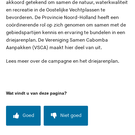
akkoord getekend om samen de natuur, waterkwaliteit
en recreatie in de Oostelijke Vechtplassen te
bevorderen. De Provincie Noord-Holland heeft een
coördinerende rol op zich genomen om samen met de
gebiedspartijen kennis en ervaring te bundelen in een
driejarenplan. De Vereniging Samen Cabomba
Aanpakken (VSCA) maakt hier deel van uit.
(
Lees meer over de campagne en het driejarenplan.
U
v
e
r
Wat vindt u van deze pagina?
l
a
a
Goed
Niet goed
t
d