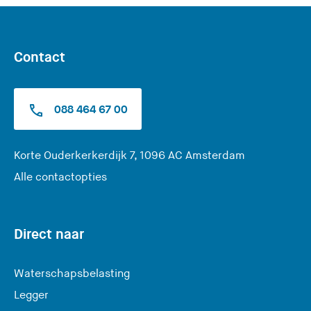
e
z
e
s
Contact
i
t
e
088 464 67 00
)
(
Korte Ouderkerkerdijk 7, 1096 AC Amsterdam
U
Alle contactopties
v
e
r
Direct naar
l
a
Waterschapsbelasting
a
Legger
t