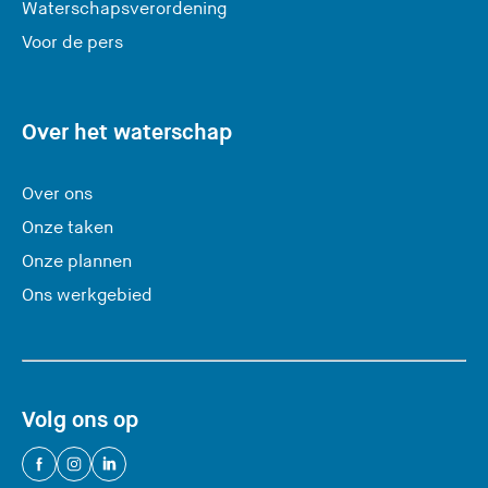
Waterschapsverordening
d
e
Voor de pers
z
e
s
Over het waterschap
i
t
Over ons
e
Onze taken
)
Onze plannen
Ons werkgebied
Volg ons op
(
(
(