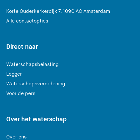
(
Korte Ouderkerkerdijk 7, 1096 AC Amsterdam
U
Alle contactopties
v
e
r
Direct naar
l
a
Waterschapsbelasting
a
Legger
t
Waterschapsverordening
d
e
Voor de pers
z
e
s
Over het waterschap
i
t
Over ons