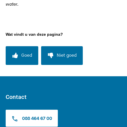
e
water.
)
Wat vindt u van deze pagina?
Goed
Niet goed
Contact
088 464 67 00