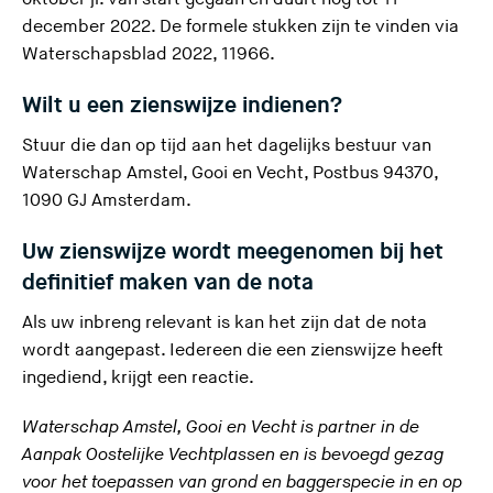
v
december 2022. De formele stukken zijn te vinden via
(
e
Waterschapsblad 2022, 11966
.
U
r
Wilt u een zienswijze indienen?
v
l
e
a
Stuur die dan op tijd aan het dagelijks bestuur van
r
a
Waterschap Amstel, Gooi en Vecht, Postbus 94370,
l
t
1090 GJ Amsterdam.
a
d
a
e
Uw zienswijze wordt meegenomen bij het
t
z
definitief maken van de nota
d
e
Als uw inbreng relevant is kan het zijn dat de nota
e
s
wordt aangepast. Iedereen die een zienswijze heeft
z
i
ingediend, krijgt een reactie.
e
t
s
e
Waterschap Amstel, Gooi en Vecht is partner in de
i
)
Aanpak Oostelijke Vechtplassen en is bevoegd gezag
t
voor het toepassen van grond en baggerspecie in en op