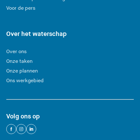
e
Voor de pers
z
e
s
Over het waterschap
i
t
Over ons
e
Onze taken
)
Onze plannen
Ons werkgebied
Volg ons op
(
(
(