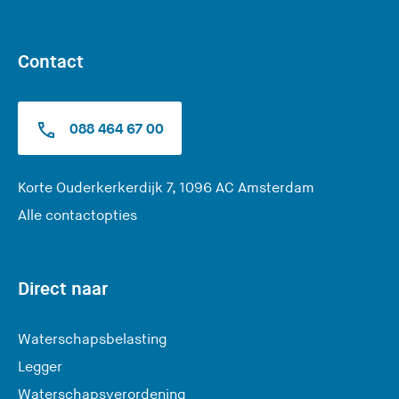
Contact
088 464 67 00
(
Korte Ouderkerkerdijk 7, 1096 AC Amsterdam
U
Alle contactopties
v
e
r
Direct naar
l
a
Waterschapsbelasting
a
Legger
t
Waterschapsverordening
d