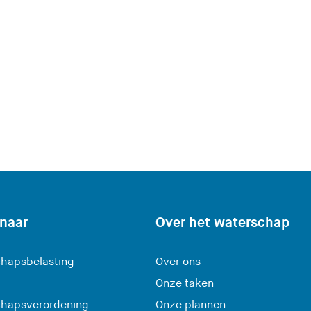
 naar
Over het waterschap
hapsbelasting
Over ons
Onze taken
hapsverordening
Onze plannen