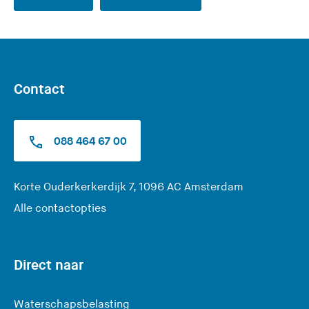
Contact
088 464 67 00
(
Korte Ouderkerkerdijk 7, 1096 AC Amsterdam
U
Alle contactopties
v
e
r
Direct naar
l
a
Waterschapsbelasting