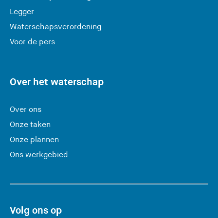
a
Legger
t
Waterschapsverordening
d
e
Voor de pers
z
e
s
Over het waterschap
i
t
Over ons
e
Onze taken
)
Onze plannen
Ons werkgebied
Volg ons op