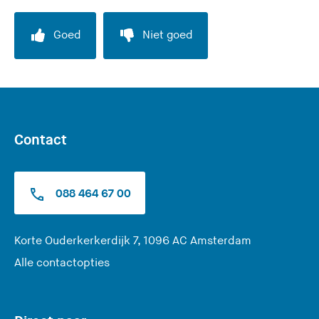
l
a
Goed
Niet goed
a
t
d
e
z
e
Contact
s
i
t
088 464 67 00
e
)
(
Korte Ouderkerkerdijk 7, 1096 AC Amsterdam
U
Alle contactopties
v
e
r