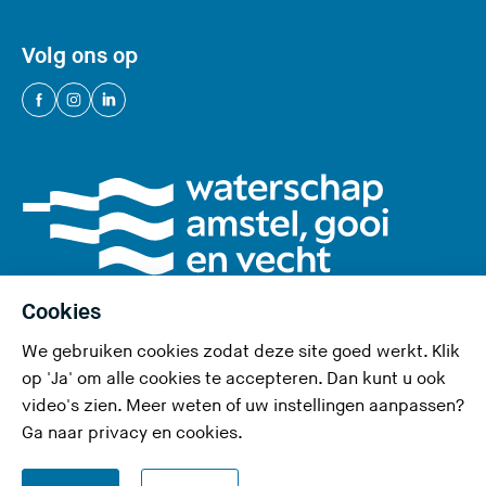
Volg ons op
(
(
(
U
U
U
v
v
v
e
e
e
r
r
r
l
l
l
a
a
a
a
a
a
Cookies
t
t
t
We gebruiken cookies zodat deze site goed werkt. Klik
d
d
d
Privacy en cookies
op 'Ja' om alle cookies te accepteren. Dan kunt u ook
e
e
e
video's zien. Meer weten of uw instellingen aanpassen?
Toegankelijkheid
z
z
z
Ga naar
privacy en cookies
.
e
e
e
RSS-feed
s
s
s