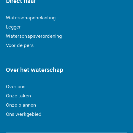
Direct naar
l
a
Waterschapsbelasting
a
Legger
t
Waterschapsverordening
d
e
Voor de pers
z
e
s
Over het waterschap
i
t
Over ons
e
Onze taken
)
Onze plannen
Ons werkgebied