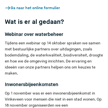
(
Ga naar het online formulier
U
v
Wat is er al gedaan?
e
r
Webinar over waterbeheer
l
Tijdens een webinar op 14 oktober spraken we samen
a
met bestuurlijke partners over uitdagingen, zoals
a
bodemdaling, de waterkwaliteit, biodiversiteit, droogte
t
en hoe we de omgeving inrichten. De ervaring en
d
ideeën van onze partners helpen ons om keuzes te
e
maken.
z
e
Inwonersbijeenkomsten
s
i
Op 1 november was er een inwonersbijeenkomst in
t
Vinkeveen voor mensen die niet in een stad wonen. Op
e
18 november organiseerden we een