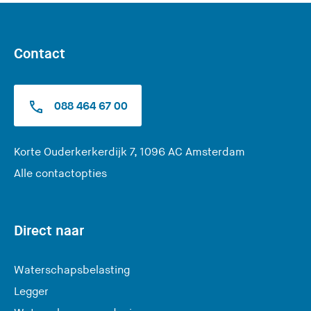
Contact
088 464 67 00
(
Korte Ouderkerkerdijk 7, 1096 AC Amsterdam
U
Alle contactopties
v
e
r
Direct naar
l
a
Waterschapsbelasting
a
Legger
t