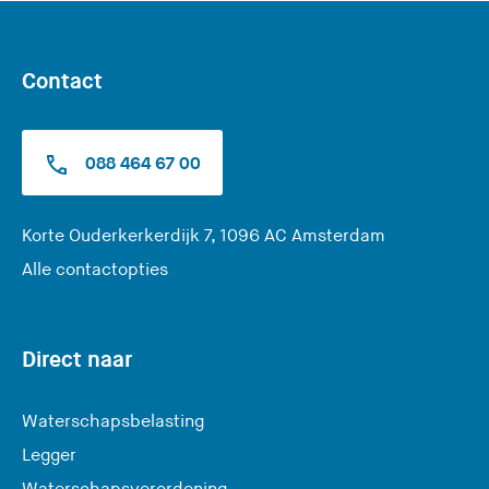
Contact
088 464 67 00
(
Korte Ouderkerkerdijk 7, 1096 AC Amsterdam
U
Alle contactopties
v
e
r
Direct naar
l
a
Waterschapsbelasting
a
Legger
t