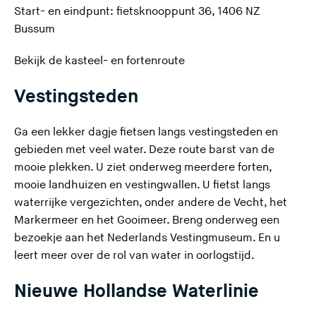
Start- en eindpunt: fietsknooppunt 36, 1406 NZ
Bussum
(
Bekijk de
kasteel- en fortenroute
U
Vestingsteden
v
e
r
Ga een lekker dagje fietsen langs vestingsteden en
l
gebieden met veel water. Deze route barst van de
a
mooie plekken. U ziet onderweg meerdere forten,
a
mooie landhuizen en vestingwallen. U fietst langs
t
waterrijke vergezichten, onder andere de Vecht, het
d
Markermeer en het Gooimeer. Breng onderweg een
e
bezoekje aan het Nederlands Vestingmuseum. En u
z
leert meer over de rol van water in oorlogstijd.
e
Nieuwe Hollandse Waterlinie
s
i