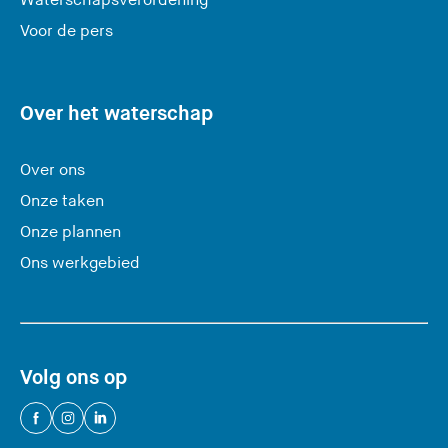
Waterschapsverordening
d
e
Voor de pers
z
e
s
Over het waterschap
i
t
Over ons
e
Onze taken
)
Onze plannen
Ons werkgebied
Volg ons op
(
(
(