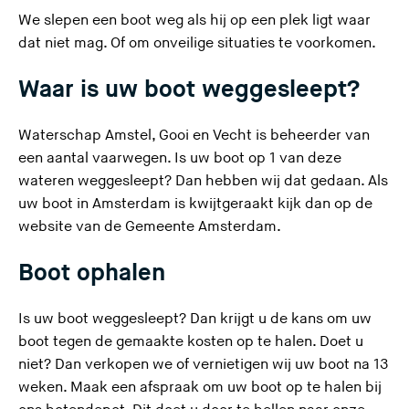
We slepen een boot weg als hij op een plek ligt waar
dat niet mag. Of om onveilige situaties te voorkomen.
Waar is uw boot weggesleept?
Waterschap Amstel, Gooi en Vecht is beheerder van
een aantal vaarwegen. Is uw boot op
1 van deze
wateren
weggesleept? Dan hebben wij dat gedaan. Als
uw boot in Amsterdam is kwijtgeraakt kijk dan op de
(
website van de Gemeente Amsterdam
.
U
Boot ophalen
v
e
r
Is uw boot weggesleept? Dan krijgt u de kans om uw
l
boot tegen de gemaakte kosten op te halen. Doet u
a
niet? Dan verkopen we of vernietigen wij uw boot na 13
a
weken. Maak een afspraak om uw boot op te halen bij
t