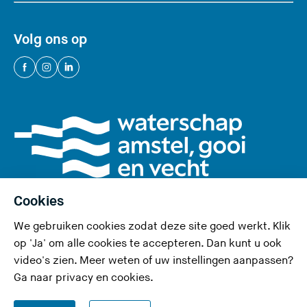
Volg ons op
(
(
(
U
U
U
v
v
v
e
e
e
r
r
r
l
l
l
a
a
a
a
a
a
Cookies
t
t
t
We gebruiken cookies zodat deze site goed werkt. Klik
d
d
d
Privacy en cookies
op 'Ja' om alle cookies te accepteren. Dan kunt u ook
e
e
e
video's zien. Meer weten of uw instellingen aanpassen?
Toegankelijkheid
z
z
z
Ga naar
privacy en cookies
.
e
e
e
RSS-feed
s
s
s