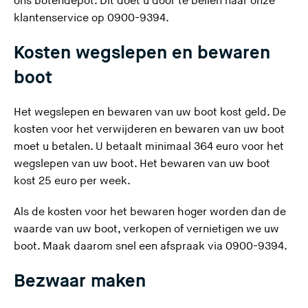
ons botendepot. Dit doet u door te bellen naar onze
d
klantenservice op 0900-9394.
e
Kosten wegslepen en bewaren
z
e
boot
s
i
Het wegslepen en bewaren van uw boot kost geld. De
t
kosten voor het verwijderen en bewaren van uw boot
e
moet u betalen. U betaalt minimaal 364 euro voor het
)
wegslepen van uw boot. Het bewaren van uw boot
kost 25 euro per week.
Als de kosten voor het bewaren hoger worden dan de
waarde van uw boot, verkopen of vernietigen we uw
boot. Maak daarom snel een afspraak via 0900-9394.
Bezwaar maken