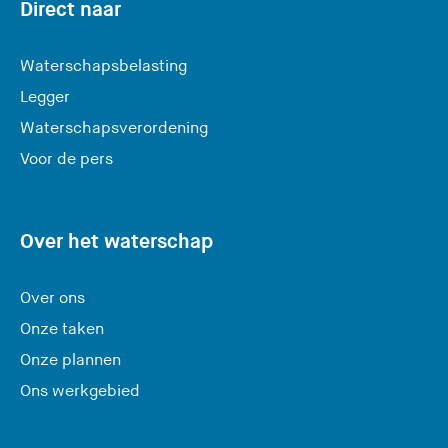
Direct naar
l
a
Waterschapsbelasting
a
Legger
t
Waterschapsverordening
d
e
Voor de pers
z
e
s
Over het waterschap
i
t
Over ons
e
Onze taken
)
Onze plannen
Ons werkgebied