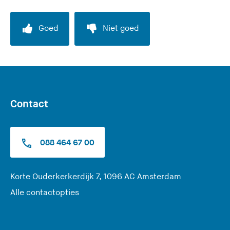
Goed
Niet goed
Contact
088 464 67 00
(
Korte Ouderkerkerdijk 7, 1096 AC Amsterdam
U
Alle contactopties
v
e
r