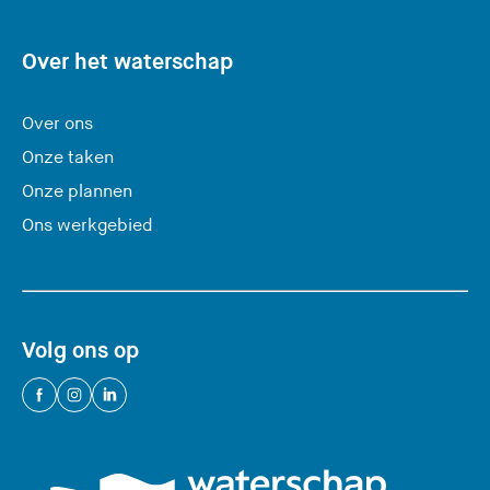
e
s
Over het waterschap
i
t
Over ons
e
Onze taken
)
Onze plannen
Ons werkgebied
Volg ons op
(
(
(
U
U
U
v
v
v