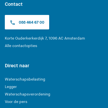
Contact
088 464 67 00
(
Korte Ouderkerkerdijk 7, 1096 AC Amsterdam
U
Alle contactopties
v
e
r
Direct naar
l
a
Waterschapsbelasting
a
Legger
t
Waterschapsverordening
d
e
Voor de pers
z