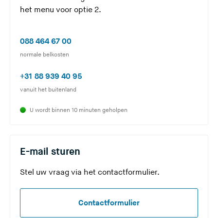
het menu voor optie 2.
(
088 464 67 00
U
normale belkosten
v
(
+31 88 939 40 95
e
U
vanuit het buitenland
r
v
l
U wordt binnen 10 minuten geholpen
e
a
r
a
l
t
E-mail sturen
a
d
a
e
Stel uw vraag via het contactformulier.
t
z
d
e
e
Contactformulier
s
z