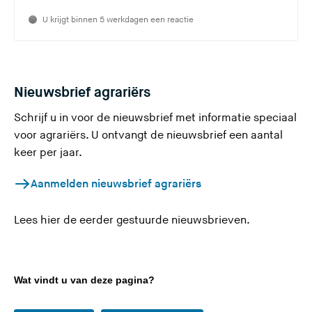
i
e
t
U krijgt binnen 5 werkdagen een reactie
s
e
i
)
t
e
Nieuwsbrief agrariërs
)
Schrijf u in voor de nieuwsbrief met informatie speciaal
voor agrariërs. U ontvangt de nieuwsbrief een aantal
keer per jaar.
(
Aanmelden nieuwsbrief agrariërs
U
v
Lees hier
de eerder gestuurde nieuwsbrieven
.
e
r
l
Wat vindt u van deze pagina?
a
a