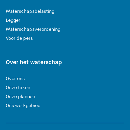
a
Waterschapsbelasting
a
Legger
t
Waterschapsverordening
d
e
Voor de pers
z
e
s
Over het waterschap
i
t
Over ons
e
Onze taken
)
Onze plannen
Ons werkgebied