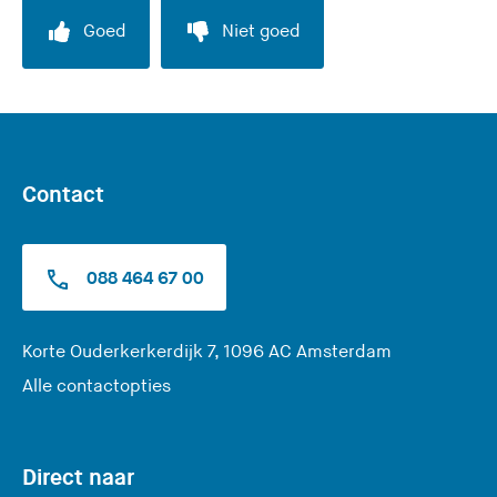
t
Goed
Niet goed
d
e
z
e
s
i
Contact
t
e
)
088 464 67 00
(
Korte Ouderkerkerdijk 7, 1096 AC Amsterdam
U
Alle contactopties
v
e
r
Direct naar
l