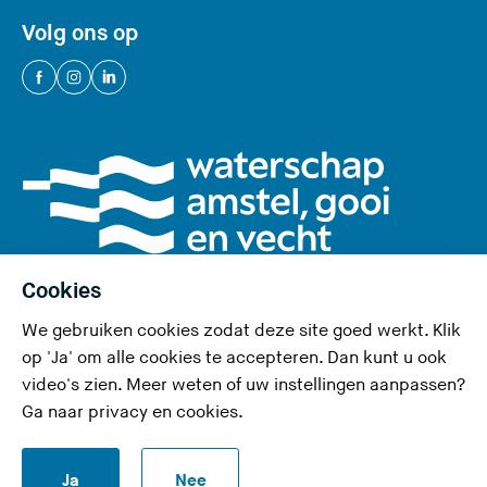
Volg ons op
(
(
(
U
U
U
v
v
v
e
e
e
r
r
r
l
l
l
a
a
a
a
a
a
Cookies
t
t
t
We gebruiken cookies zodat deze site goed werkt. Klik
d
d
d
Privacy en cookies
op 'Ja' om alle cookies te accepteren. Dan kunt u ook
e
e
e
video's zien. Meer weten of uw instellingen aanpassen?
Toegankelijkheid
z
z
z
Ga naar
privacy en cookies
.
e
e
e
RSS-feed
s
s
s
S
Ja
Nee
i
i
i