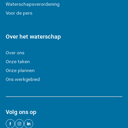
Waterschapsverordening
d
e
Voor de pers
z
e
s
Over het waterschap
i
t
Over ons
e
Onze taken
)
Onze plannen
Ons werkgebied
Volg ons op
(
(
(