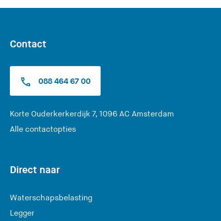
Contact
088 464 67 00
(
Korte Ouderkerkerdijk 7, 1096 AC Amsterdam
U
Alle contactopties
v
e
r
Direct naar
l
a
Waterschapsbelasting
a
Legger
t