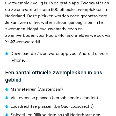
uw zwemplek veilig is. In de gratis app Zwemwater en
(
(
op
zwemwater.nl
staan 800 officiële zwemplekken in
U
U
Nederland. Deze plekken worden goed gecontroleerd.
v
v
Je kunt zien of het water schoon genoeg is om in te
e
e
zwemmen. Negatieve zwemadviezen en
r
r
zwemverboden voor Noord-Holland melden we ook via
l
l
(
(
X:
@ZwemwaterNH
.
a
a
U
U
(
(
Download de Zwemwater app
voor Android
of
voor
a
a
v
v
(
(
U
U
iPhone
.
t
t
e
e
U
U
v
v
d
d
r
r
Een aantal officiële zwemplekken in ons
v
v
e
e
e
e
l
l
gebied
e
e
r
r
z
z
a
a
r
r
e
e
a
a
l
l
Marineterrein (Amsterdam)
s
s
t
t
l
l
a
a
Vinkeveense plassen (verschillende eilanden)
i
i
d
d
a
a
a
a
Loosdrechtse plassen (bij Oud-Loosdrecht)
t
t
e
e
a
a
t
t
e
e
z
z
t
t
d
d
Spiegel- en Blijkpolderplas (bij Nederhorst den