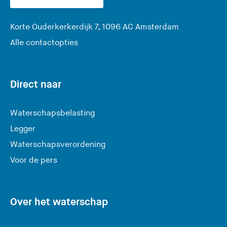
(
Korte Ouderkerkerdijk 7, 1096 AC Amsterdam
U
Alle contactopties
v
e
r
Direct naar
l
a
Waterschapsbelasting
a
Legger
t
Waterschapsverordening
d
e
Voor de pers
z
e
s
Over het waterschap
i
t