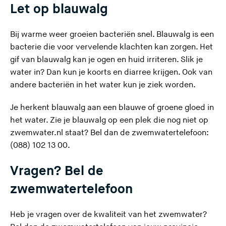
Let op blauwalg
r
l
a
Bij warme weer groeien bacteriën snel.
Blauwalg
is een
a
bacterie die voor vervelende klachten kan zorgen. Het
t
gif van blauwalg kan je ogen en huid irriteren. Slik je
d
water in? Dan kun je koorts en diarree krijgen. Ook van
e
andere bacteriën in het water kun je ziek worden.
z
Je herkent blauwalg aan een blauwe of groene gloed in
e
het water. Zie je blauwalg op een plek die nog niet op
s
zwemwater.nl staat? Bel dan de zwemwatertelefoon:
i
(088) 102 13 00.
t
e
Vragen? Bel de
)
zwemwatertelefoon
Heb je vragen over de kwaliteit van het zwemwater?