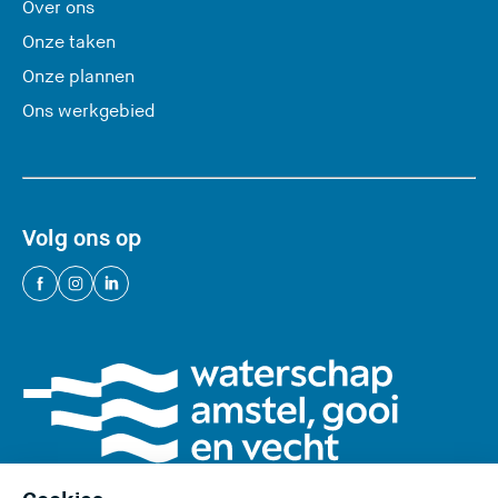
Over ons
e
Onze taken
)
Onze plannen
Ons werkgebied
Volg ons op
(
(
(
U
U
U
v
v
v
e
e
e
r
r
r
l
l
l
a
a
a