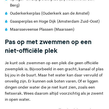
)
)
e
e
d
d
e
e
Berg)
s
s
e
e
z
z
Ouderkerkerplas (Ouderkerk aan de Amstel)
i
i
z
z
e
e
Gaasperplas en Hoge Dijk (Amsterdam Zuid-Oost)
t
t
e
e
s
s
e
e
Maarsseveense Plassen (Maarssen)
s
s
i
i
)
)
i
i
t
t
Pas op met zwemmen op een
t
t
e
e
e
e
)
)
niet-officiële plek
)
)
Je kunt ook zwemmen op een plek die geen officiële
zwemplek is. Bijvoorbeeld in een gracht, kanaal of plas
bij jou in de buurt. Maar het water kan daar vervuild of
onveilig zijn. Er kunnen ook boten varen. Of er liggen
dingen onder water die je niet kunt zien, zoals een
fietswrak. Wees daarom altijd voorzichtig als je zwemt
in open water.