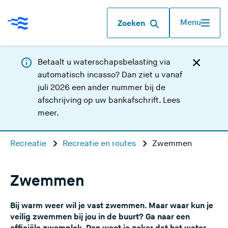
Menu
Zoeken
Betaalt u waterschapsbelasting via
automatisch incasso? Dan ziet u vanaf
juli 2026 een ander nummer bij de
afschrijving op uw bankafschrift.
Lees
meer
.
Recreatie
Recreatie en routes
Zwemmen
Zwemmen
Bij warm weer wil je vast zwemmen. Maar waar kun je
veilig zwemmen bij jou in de buurt? Ga naar een