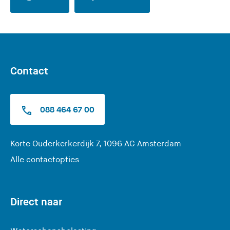
Contact
088 464 67 00
(
Korte Ouderkerkerdijk 7, 1096 AC Amsterdam
U
Alle contactopties
v
e
r
Direct naar
l
a