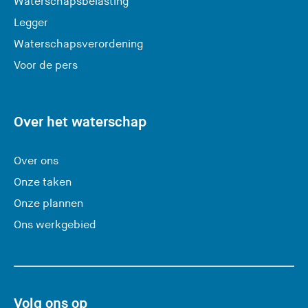
Waterschapsbelasting
a
Legger
t
Waterschapsverordening
d
e
Voor de pers
z
e
s
Over het waterschap
i
t
Over ons
e
Onze taken
)
Onze plannen
Ons werkgebied
Volg ons op