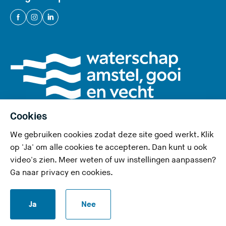
(
(
(
U
U
U
v
v
v
e
e
e
r
r
r
l
l
l
a
a
a
a
a
a
Cookies
t
t
t
We gebruiken cookies zodat deze site goed werkt. Klik
d
d
d
Privacy en cookies
op 'Ja' om alle cookies te accepteren. Dan kunt u ook
e
e
e
video's zien. Meer weten of uw instellingen aanpassen?
Toegankelijkheid
z
z
z
Ga naar
privacy en cookies
.
e
e
e
RSS-feed
s
s
s
S
Ja
Nee
i
i
i
Responsible disclosure
t
t
t
t
a