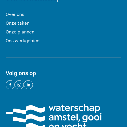
i
t
Over ons
e
Onze taken
)
Onze plannen
Ons werkgebied
Volg ons op
(
(
(
U
U
U
v
v
v
e
e
e
r
r
r
l
l
l