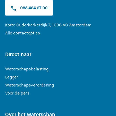
088 464 67 00
(
Korte Ouderkerkerdijk 7, 1096 AC Amsterdam
U
Alle contactopties
v
e
r
Direct naar
l
a
Waterschapsbelasting
a
Legger
t
Waterschapsverordening
d
e
Voor de pers
z
e
s
Over het waterschap