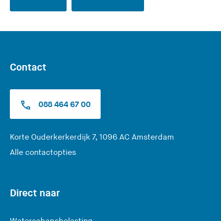
Contact
088 464 67 00
(
Korte Ouderkerkerdijk 7, 1096 AC Amsterdam
U
Alle contactopties
v
e
r
Direct naar
l
a