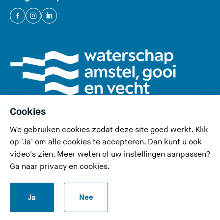
(
(
(
U
U
U
v
v
v
e
e
e
r
r
r
l
l
l
a
a
a
a
a
a
Cookies
t
t
t
We gebruiken cookies zodat deze site goed werkt. Klik
d
d
d
Privacy en cookies
op 'Ja' om alle cookies te accepteren. Dan kunt u ook
e
e
e
video's zien. Meer weten of uw instellingen aanpassen?
Toegankelijkheid
z
z
z
Ga naar
privacy en cookies
.
e
e
e
RSS-feed
s
s
s
S
Ja
Nee
i
i
i
Responsible disclosure
t
t
t
t
a