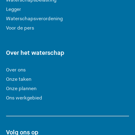
Waterschapsbelasting
a
Legger
t
Waterschapsverordening
d
e
Voor de pers
z
e
s
Over het waterschap
i
t
Over ons
e
Onze taken
)
Onze plannen
Ons werkgebied
Volg ons op