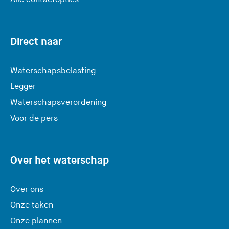
v
e
r
Direct naar
l
a
Waterschapsbelasting
a
Legger
t
Waterschapsverordening
d
e
Voor de pers
z
e
s
Over het waterschap
i
t
Over ons
e
Onze taken
)
Onze plannen