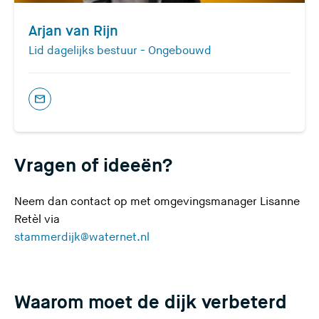
Arjan van Rijn
Lid dagelijks bestuur - Ongebouwd
(
U
v
Vragen of ideeën?
e
r
l
Neem dan contact op met omgevingsmanager Lisanne
a
Retèl via
a
(
stammerdijk@waternet.nl
t
U
d
v
e
e
Waarom moet de dijk verbeterd
z
r