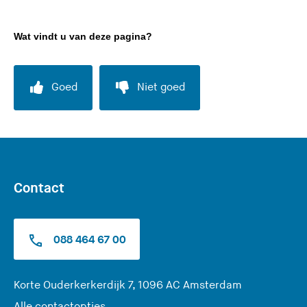
Wat vindt u van deze pagina?
Goed
Niet goed
Contact
088 464 67 00
(
Korte Ouderkerkerdijk 7, 1096 AC Amsterdam
U
Alle contactopties