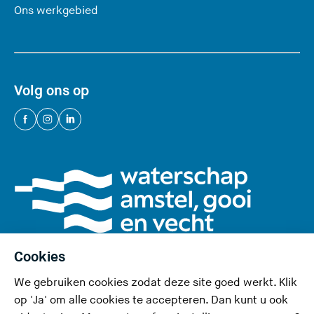
Ons werkgebied
Volg ons op
(
(
(
U
U
U
v
v
v
e
e
e
r
r
r
l
l
l
a
a
a
a
a
a
Cookies
t
t
t
We gebruiken cookies zodat deze site goed werkt. Klik
d
d
d
Privacy en cookies
op 'Ja' om alle cookies te accepteren. Dan kunt u ook
e
e
e