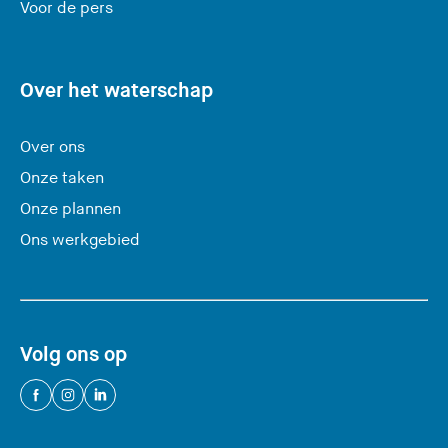
e
Voor de pers
z
e
s
Over het waterschap
i
t
Over ons
e
Onze taken
)
Onze plannen
Ons werkgebied
Volg ons op
(
(
(
U
U
U