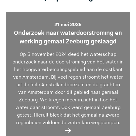
z
z
z
z
z
e
e
e
e
e
s
s
s
s
s
i
i
i
i
i
21 mei 2025
Onderzoek naar waterdoorstroming en
t
t
t
t
t
e
e
e
e
e
werking gemaal Zeeburg geslaagd
)
)
)
)
)
Op 5 november 2024 deed het waterschap
onderzoek naar de doorstroming van het water in
het hoogwaterbemalingsgebied aan de oostkant
van Amsterdam. Bij veel regen stroomt het water
uit de hele Amstellandboezem en de grachten
van Amsterdam door dit gebied naar gemaal
Zeeburg. We kregen meer inzicht in hoe het
water daar stroomt. Ook werd gemaal Zeeburg
getest. Hieruit bleek dat het gemaal na zware
regenbuien voldoende water kan wegpompen.