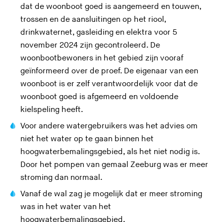
a
dat de woonboot goed is aangemeerd en touwen,
a
trossen en de aansluitingen op het riool,
t
drinkwaternet, gasleiding en elektra voor 5
d
november 2024 zijn gecontroleerd. De
e
woonbootbewoners in het gebied zijn vooraf
z
geïnformeerd over de proef. De eigenaar van een
e
woonboot is er zelf verantwoordelijk voor dat de
s
woonboot goed is afgemeerd en voldoende
i
kielspeling heeft.
t
Voor andere watergebruikers was het advies om
e
niet het water op te gaan binnen het
)
hoogwaterbemalingsgebied, als het niet nodig is.
Door het pompen van gemaal Zeeburg was er meer
stroming dan normaal.
Vanaf de wal zag je mogelijk dat er meer stroming
was in het water van het
hoogwaterbemalingsgebied.