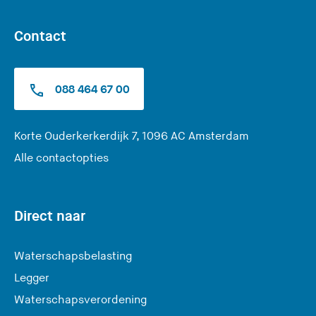
Contact
088 464 67 00
(
Korte Ouderkerkerdijk 7, 1096 AC Amsterdam
U
Alle contactopties
v
e
r
Direct naar
l
a
Waterschapsbelasting
a
Legger
t
Waterschapsverordening
d