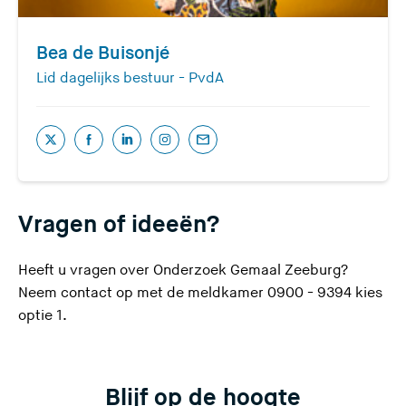
Bea de Buisonjé
Lid dagelijks bestuur - PvdA
(
(
(
(
(
U
U
U
U
U
v
v
v
v
v
Vragen of ideeën?
e
e
e
e
e
r
r
r
r
r
l
l
l
l
l
Heeft u vragen over Onderzoek Gemaal Zeeburg?
a
a
a
a
a
Neem contact op met de meldkamer 0900 - 9394 kies
a
a
a
a
a
optie 1.
t
t
t
t
t
d
d
d
d
d
e
e
e
e
e
Blijf op de hoogte