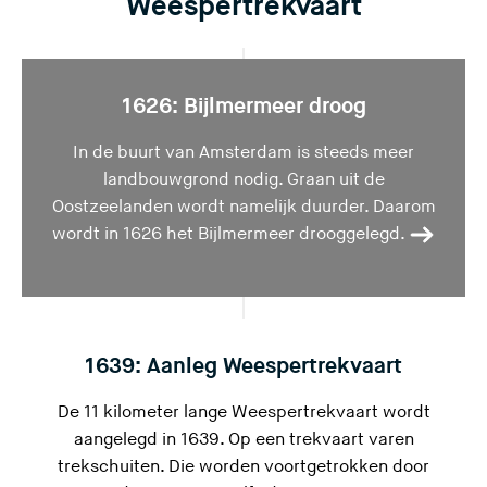
Weespertrekvaart
1626: Bijlmermeer droog
In de buurt van Amsterdam is steeds meer
landbouwgrond nodig. Graan uit de
Oostzeelanden wordt namelijk duurder. Daarom
wordt in 1626 het Bijlmermeer drooggelegd.
1639: Aanleg Weespertrekvaart
De 11 kilometer lange Weespertrekvaart wordt
aangelegd in 1639. Op een trekvaart varen
trekschuiten. Die worden voortgetrokken door