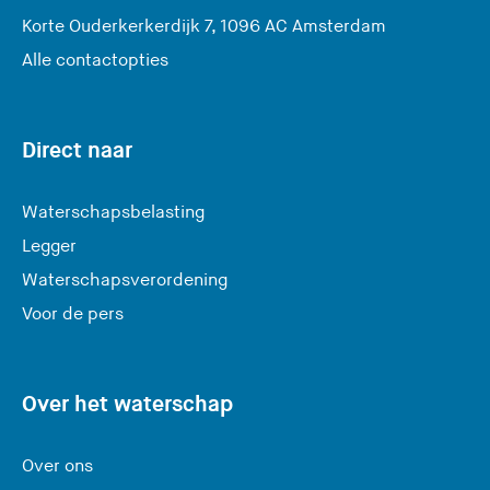
(
Korte Ouderkerkerdijk 7, 1096 AC Amsterdam
U
Alle contactopties
v
e
r
Direct naar
l
a
Waterschapsbelasting
a
Legger
t
Waterschapsverordening
d
e
Voor de pers
z
e
s
Over het waterschap
i
t
Over ons
e