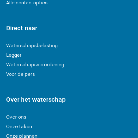
U
Alle contactopties
v
e
r
Direct naar
l
a
Waterschapsbelasting
a
Legger
t
Waterschapsverordening
d
e
Voor de pers
z
e
s
Over het waterschap
i
t
Over ons
e
Onze taken
)
Onze plannen