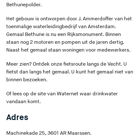
U
Bethunepolder.
v
Het gebouw is ontworpen door J. Ammerdoffer van het
e
toenmalige waterleidingbedrijf van Amsterdam.
r
Gemaal Bethune is nu een Rijksmonument. Binnen
l
staan nog 2 motoren en pompen uit de jaren dertig.
a
Naast het gemaal staan woningen voor medewerkers.
a
t
Meer zien? Ontdek onze
fietsroute langs de Vecht
. U
d
fietst dan langs het gemaal. U kunt het gemaal niet van
e
binnen bezoeken.
z
e
Of lees op de site van Waternet waar
drinkwater
s
(
vandaan komt
.
i
U
t
Adres
v
e
e
)
r
Machinekade 25, 3601 AR Maarssen.