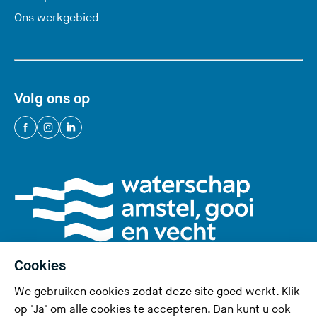
Ons werkgebied
Volg ons op
(
(
(
U
U
U
v
v
v
e
e
e
r
r
r
l
l
l
a
a
a
a
a
a
Cookies
t
t
t
We gebruiken cookies zodat deze site goed werkt. Klik
d
d
d
Privacy en cookies
op 'Ja' om alle cookies te accepteren. Dan kunt u ook