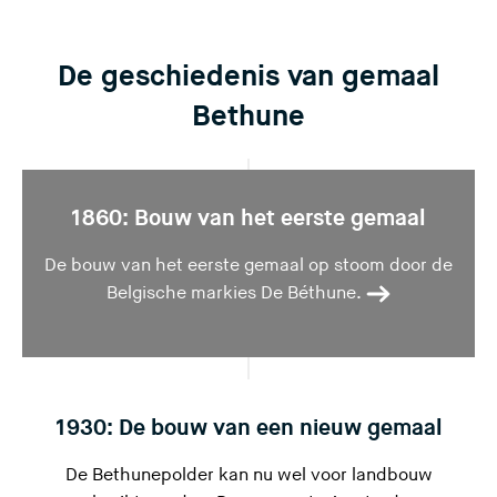
l
a
a
De geschiedenis van gemaal
t
Bethune
d
e
z
e
1860: Bouw van het eerste gemaal
s
i
De bouw van het eerste gemaal op stoom door de
t
Belgische markies De Béthune.
e
)
1930: De bouw van een nieuw gemaal
De Bethunepolder kan nu wel voor landbouw