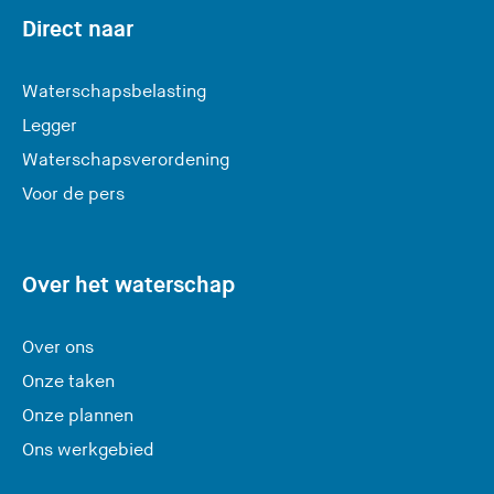
r
Direct naar
l
a
Waterschapsbelasting
a
Legger
t
Waterschapsverordening
d
e
Voor de pers
z
e
s
Over het waterschap
i
t
Over ons
e
Onze taken
)
Onze plannen
Ons werkgebied