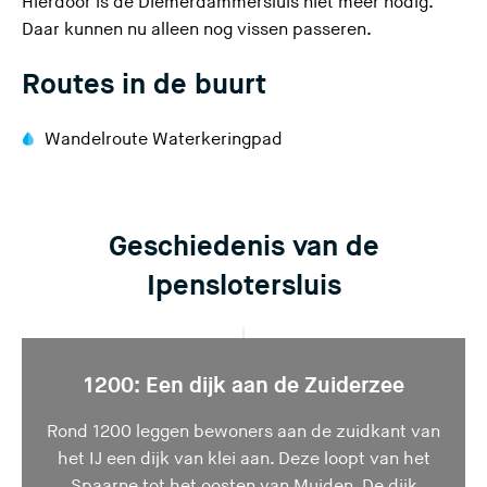
Hierdoor is de Diemerdammersluis niet meer nodig.
Daar kunnen nu alleen nog vissen passeren.
Routes in de buurt
Wandelroute Waterkeringpad
Geschiedenis van de
Ipenslotersluis
1200: Een dijk aan de Zuiderzee
Rond 1200 leggen bewoners aan de zuidkant van
het IJ een dijk van klei aan. Deze loopt van het
Spaarne tot het oosten van Muiden. De dijk