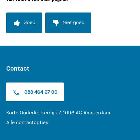
Goed
Niet goed
Contact
088 464 67 00
(
Korte Ouderkerkerdijk 7, 1096 AC Amsterdam
U
Alle contactopties
v
e