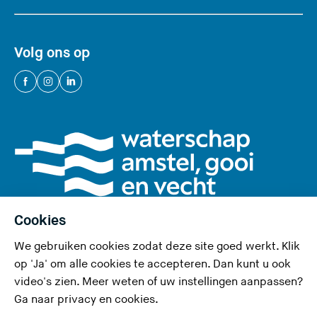
Volg ons op
(
(
(
U
U
U
v
v
v
e
e
e
r
r
r
l
l
l
a
a
a
a
a
a
Cookies
t
t
t
We gebruiken cookies zodat deze site goed werkt. Klik
d
d
d
Privacy en cookies
op 'Ja' om alle cookies te accepteren. Dan kunt u ook
e
e
e
video's zien. Meer weten of uw instellingen aanpassen?
Toegankelijkheid
z
z
z
Ga naar
privacy en cookies
.
e
e
e